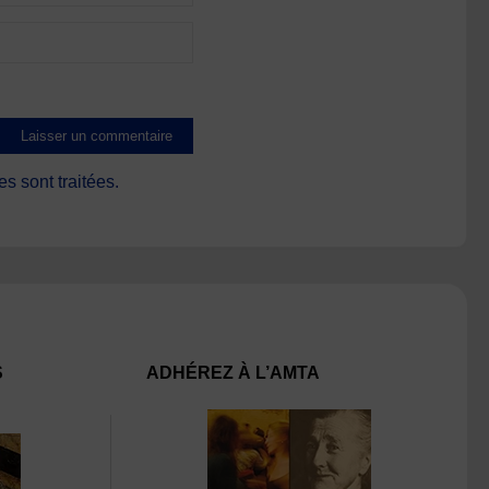
s sont traitées
.
S
ADHÉREZ À L’AMTA