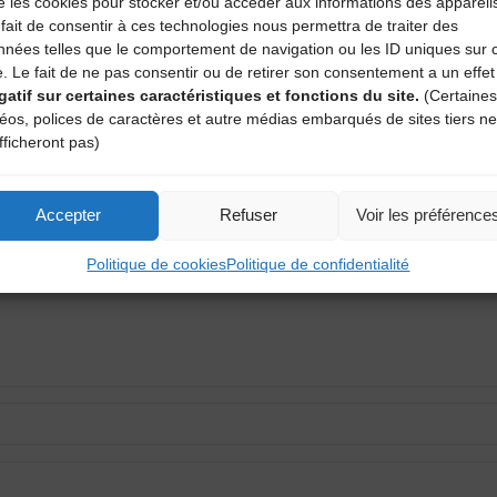
e les cookies pour stocker et/ou accéder aux informations des appareil
fait de consentir à ces technologies nous permettra de traiter des
nnées telles que le comportement de navigation ou les ID uniques sur 
e. Le fait de ne pas consentir ou de retirer son consentement a un effet
gatif sur certaines caractéristiques et fonctions du site.
(Certaines
déos, polices de caractères et autre médias embarqués de sites tiers ne
aire
fficheront pas)
atoires sont indiqués avec
*
Accepter
Refuser
Voir les préférence
Politique de cookies
Politique de confidentialité