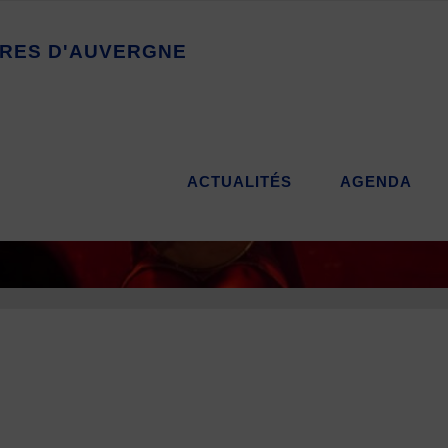
R
E
S
D
'
A
U
V
E
R
G
N
E
ACTUALITÉS
AGENDA