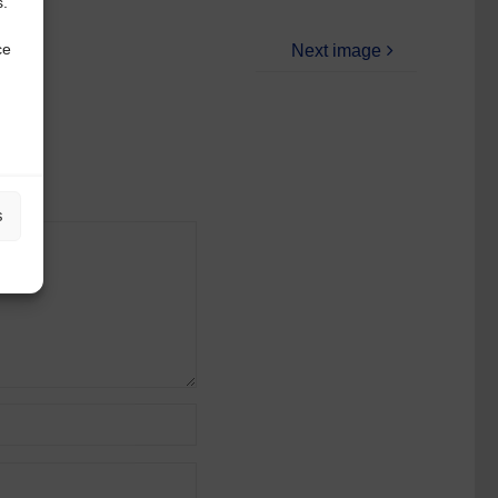
s.
ce
Next image
s