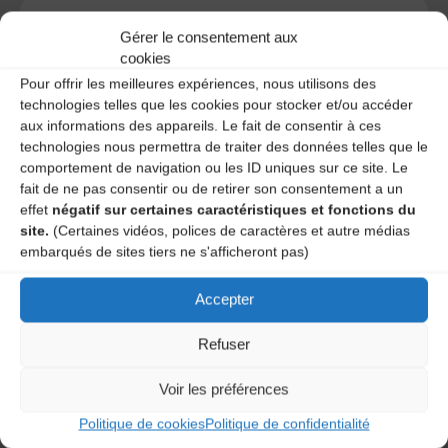
Gérer le consentement aux
cookies
A DECOUVRIR :
Pour offrir les meilleures expériences, nous utilisons des
technologies telles que les cookies pour stocker et/ou accéder
aux informations des appareils. Le fait de consentir à ces
technologies nous permettra de traiter des données telles que le
comportement de navigation ou les ID uniques sur ce site. Le
fait de ne pas consentir ou de retirer son consentement a un
effet
négatif sur certaines caractéristiques et fonctions du
site.
(Certaines vidéos, polices de caractères et autre médias
embarqués de sites tiers ne s'afficheront pas)
Le distributeur des musiques Trad'
Accepter
Refuser
Voir les préférences
L’AMTA EST MEMBRE DE LA
Politique de cookies
Politique de confidentialité