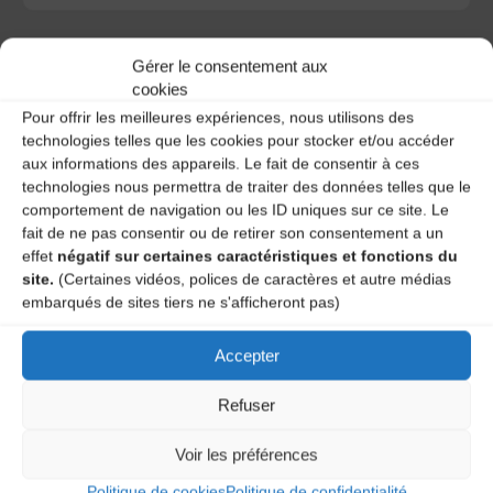
Gérer le consentement aux
cookies
Pour offrir les meilleures expériences, nous utilisons des
A DECOUVRIR :
technologies telles que les cookies pour stocker et/ou accéder
aux informations des appareils. Le fait de consentir à ces
technologies nous permettra de traiter des données telles que le
comportement de navigation ou les ID uniques sur ce site. Le
fait de ne pas consentir ou de retirer son consentement a un
effet
négatif sur certaines caractéristiques et fonctions du
site.
(Certaines vidéos, polices de caractères et autre médias
embarqués de sites tiers ne s'afficheront pas)
Accepter
Le distributeur des musiques Trad'
Refuser
Voir les préférences
L’AMTA EST MEMBRE DE LA
Politique de cookies
Politique de confidentialité