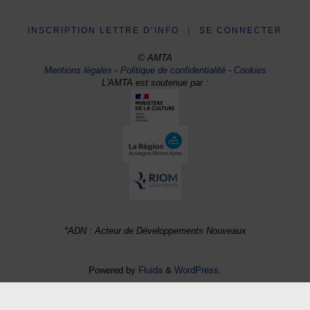
INSCRIPTION LETTRE D’INFO
|
SE CONNECTER
© AMTA
Mentions légales
-
Politique de confidentialité
-
Cookies
L'AMTA est soutenue par :
*ADN : Acteur de Développements Nouveaux
Powered by
Fluida
&
WordPress.