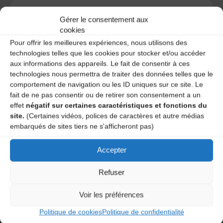
Gérer le consentement aux
cookies
A DECOUVRIR :
Pour offrir les meilleures expériences, nous utilisons des
technologies telles que les cookies pour stocker et/ou accéder
aux informations des appareils. Le fait de consentir à ces
technologies nous permettra de traiter des données telles que le
comportement de navigation ou les ID uniques sur ce site. Le
fait de ne pas consentir ou de retirer son consentement a un
effet
négatif sur certaines caractéristiques et fonctions du
site.
(Certaines vidéos, polices de caractères et autre médias
embarqués de sites tiers ne s'afficheront pas)
Le distributeur des musiques Trad'
Accepter
Refuser
Voir les préférences
L’AMTA EST MEMBRE DE LA
Politique de cookies
Politique de confidentialité