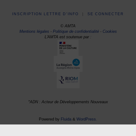
INSCRIPTION LETTRE D’INFO
|
SE CONNECTER
© AMTA
Mentions légales
-
Politique de confidentialité
-
Cookies
L'AMTA est soutenue par :
*ADN : Acteur de Développements Nouveaux
Powered by
Fluida
&
WordPress.