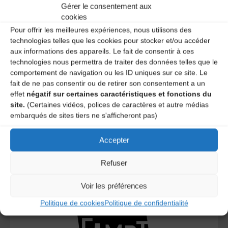
Gérer le consentement aux
A DECOUVRIR :
cookies
Pour offrir les meilleures expériences, nous utilisons des
technologies telles que les cookies pour stocker et/ou accéder
aux informations des appareils. Le fait de consentir à ces
technologies nous permettra de traiter des données telles que le
comportement de navigation ou les ID uniques sur ce site. Le
fait de ne pas consentir ou de retirer son consentement a un
effet
négatif sur certaines caractéristiques et fonctions du
site.
(Certaines vidéos, polices de caractères et autre médias
embarqués de sites tiers ne s'afficheront pas)
Le distributeur des musiques Trad'
Accepter
Refuser
L’AMTA EST MEMBRE DE LA
Voir les préférences
Politique de cookies
Politique de confidentialité