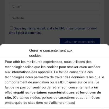
Save my name, email, and site URL in my browser for next
time I post a comment.
Gérer le consentement aux
Ce site utilise Akismet pour réduire les indésirables.
En
cookies
savoir plus sur la façon dont les données de vos
commentaires sont traitées
.
Pour offrir les meilleures expériences, nous utilisons des
technologies telles que les cookies pour stocker et/ou accéder
aux informations des appareils. Le fait de consentir à ces
technologies nous permettra de traiter des données telles que le
comportement de navigation ou les ID uniques sur ce site. Le
fait de ne pas consentir ou de retirer son consentement a un
effet
négatif sur certaines caractéristiques et fonctions du
site.
(Certaines vidéos, polices de caractères et autre médias
A DECOUVRIR :
embarqués de sites tiers ne s'afficheront pas)