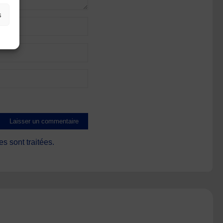
s
s sont traitées
.