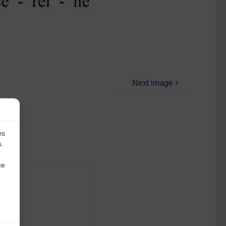
Next image
es
s.
ce