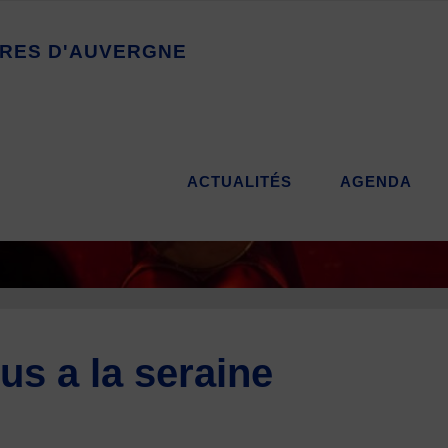
R
E
S
D
'
A
U
V
E
R
G
N
E
ACTUALITÉS
AGENDA
ous a la seraine