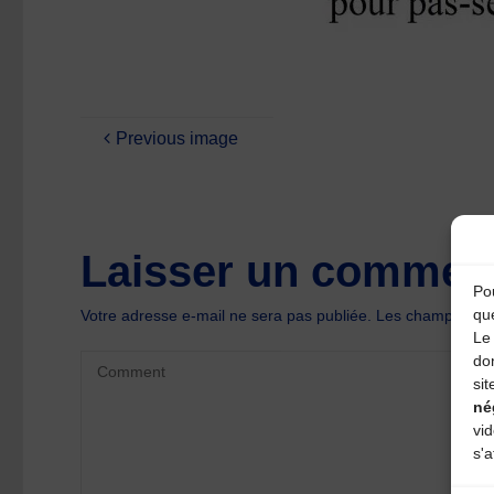
Previous image
Laisser un comment
Pou
qu
Votre adresse e-mail ne sera pas publiée.
Les champs oblig
Le 
do
sit
né
vi
s'a