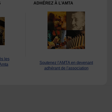
S
ADHÉREZ À L’AMTA
ès les
Soutenez l'AMTA en devenant
’Amta
adhérant de l'association