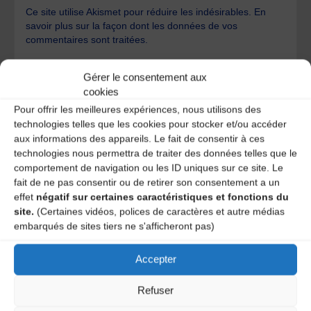
Ce site utilise Akismet pour réduire les indésirables.
En
savoir plus sur la façon dont les données de vos
commentaires sont traitées
.
Gérer le consentement aux
cookies
Pour offrir les meilleures expériences, nous utilisons des
technologies telles que les cookies pour stocker et/ou accéder
aux informations des appareils. Le fait de consentir à ces
A DECOUVRIR :
technologies nous permettra de traiter des données telles que le
comportement de navigation ou les ID uniques sur ce site. Le
fait de ne pas consentir ou de retirer son consentement a un
effet
négatif sur certaines caractéristiques et fonctions du
site.
(Certaines vidéos, polices de caractères et autre médias
embarqués de sites tiers ne s'afficheront pas)
Accepter
Refuser
Le distributeur des musiques Trad'