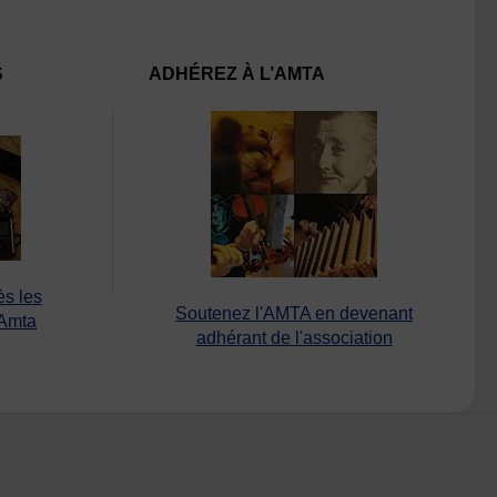
S
ADHÉREZ À L’AMTA
ès les
Soutenez l'AMTA en devenant
’Amta
adhérant de l'association