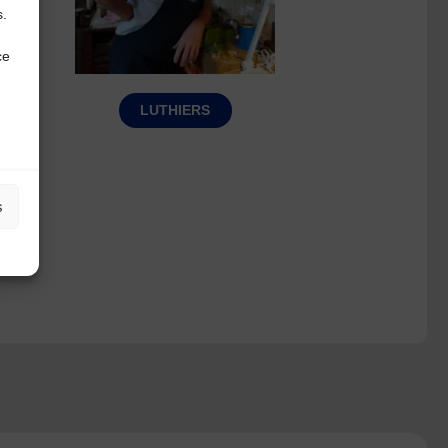
s.
ce
LUTHIERS
s