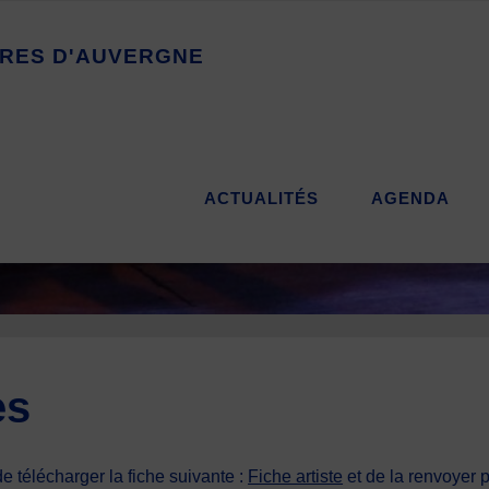
R
E
S
D
'
A
U
V
E
R
G
N
E
ACTUALITÉS
AGENDA
es
e télécharger la fiche suivante :
Fiche artiste
et de la renvoyer 