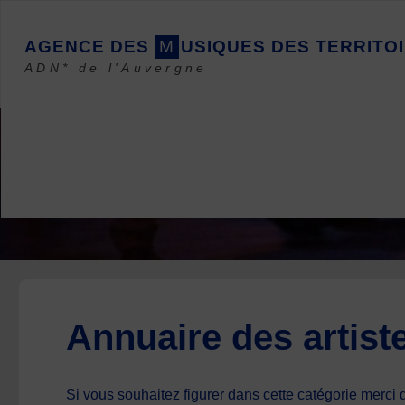
Skip
to
A
G
E
N
C
E
D
E
S
M
U
S
I
Q
U
E
S
D
E
S
T
E
R
R
I
T
O
I
content
ADN* de l'Auvergne
Annuaire des artist
Si vous souhaitez figurer dans cette catégorie merci d