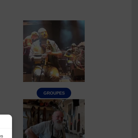
GROUPES
es