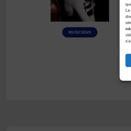
qu
Le 
do
sit
né
MUSICIENS
vi
s'a