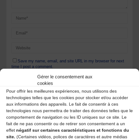
Save my name, email, and site URL in my browser for next
time I post a comment.
Gérer le consentement aux
cookies
Ce site utilise Akismet pour réduire les indésirables.
En
Pour offrir les meilleures expériences, nous utilisons des
savoir plus sur la façon dont les données de vos
technologies telles que les cookies pour stocker et/ou accéder
commentaires sont traitées
.
aux informations des appareils. Le fait de consentir à ces
technologies nous permettra de traiter des données telles que le
comportement de navigation ou les ID uniques sur ce site. Le
fait de ne pas consentir ou de retirer son consentement a un
effet
négatif sur certaines caractéristiques et fonctions du
site.
(Certaines vidéos, polices de caractères et autre médias