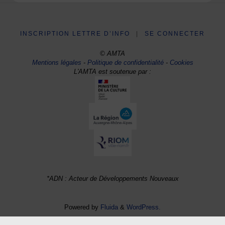
INSCRIPTION LETTRE D’INFO
|
SE CONNECTER
© AMTA
Mentions légales
-
Politique de confidentialité
-
Cookies
L'AMTA est soutenue par :
*ADN : Acteur de Développements Nouveaux
Powered by
Fluida
&
WordPress.