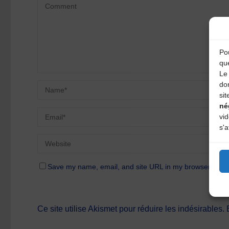
Pou
qu
Le 
do
sit
né
vi
s'a
Save my name, email, and site URL in my browser for n
Ce site utilise Akismet pour réduire les indésirables.