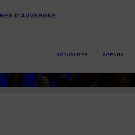
R
E
S
D
'
A
U
V
E
R
G
N
E
ACTUALITÉS
AGENDA