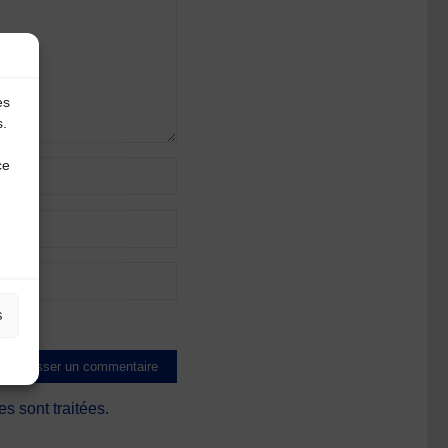
es
s.
ce
s
s sont traitées
.