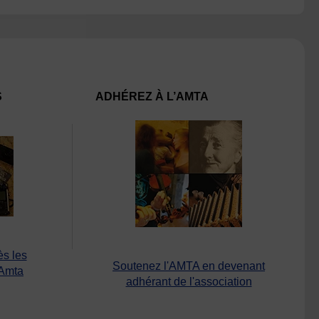
S
ADHÉREZ À L’AMTA
ès les
Soutenez l'AMTA en devenant
’Amta
adhérant de l'association