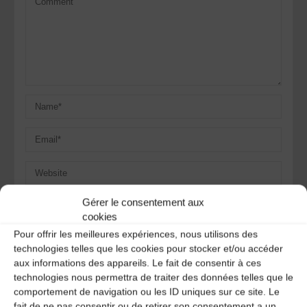
Gérer le consentement aux
Save my name, email, and site URL in my browser for next
time I post a comment.
cookies
Pour offrir les meilleures expériences, nous utilisons des
technologies telles que les cookies pour stocker et/ou accéder
aux informations des appareils. Le fait de consentir à ces
Ce site utilise Akismet pour réduire les indésirables.
En
technologies nous permettra de traiter des données telles que le
savoir plus sur la façon dont les données de vos
comportement de navigation ou les ID uniques sur ce site. Le
commentaires sont traitées
.
fait de ne pas consentir ou de retirer son consentement a un