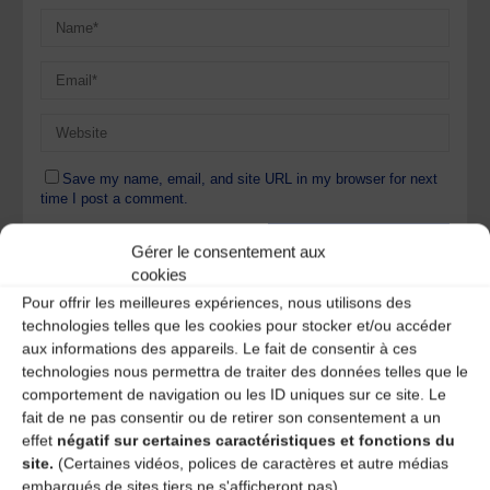
Save my name, email, and site URL in my browser for next
time I post a comment.
Gérer le consentement aux
cookies
Ce site utilise Akismet pour réduire les indésirables.
En
savoir plus sur la façon dont les données de vos
Pour offrir les meilleures expériences, nous utilisons des
commentaires sont traitées
.
technologies telles que les cookies pour stocker et/ou accéder
aux informations des appareils. Le fait de consentir à ces
technologies nous permettra de traiter des données telles que le
comportement de navigation ou les ID uniques sur ce site. Le
fait de ne pas consentir ou de retirer son consentement a un
effet
négatif sur certaines caractéristiques et fonctions du
site.
(Certaines vidéos, polices de caractères et autre médias
embarqués de sites tiers ne s'afficheront pas)