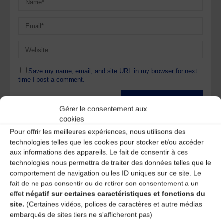
Save my name, email, and site URL in my browser for next
time I post a comment.
Gérer le consentement aux
Ce site utilise Akismet pour réduire les indésirables.
En
cookies
savoir plus sur la façon dont les données de vos
Pour offrir les meilleures expériences, nous utilisons des
commentaires sont traitées
.
technologies telles que les cookies pour stocker et/ou accéder
aux informations des appareils. Le fait de consentir à ces
technologies nous permettra de traiter des données telles que le
comportement de navigation ou les ID uniques sur ce site. Le
fait de ne pas consentir ou de retirer son consentement a un
effet
négatif sur certaines caractéristiques et fonctions du
site.
(Certaines vidéos, polices de caractères et autre médias
A DECOUVRIR :
embarqués de sites tiers ne s'afficheront pas)