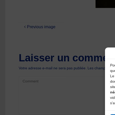
Previous image
Laisser un comment
Pou
Votre adresse e-mail ne sera pas publiée.
Les champs oblig
qu
Le 
do
sit
né
vi
s'a