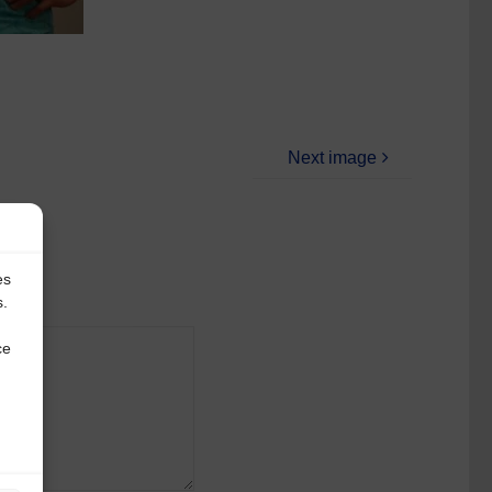
Next image
es
s.
ce