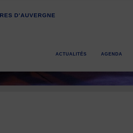
R
E
S
D
'
A
U
V
E
R
G
N
E
ACTUALITÉS
AGENDA