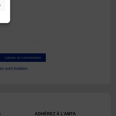
s
s sont traitées
.
S
ADHÉREZ À L’AMTA