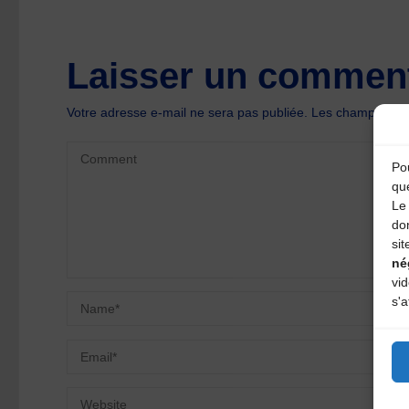
Laisser un comment
Votre adresse e-mail ne sera pas publiée.
Les champs oblig
Pou
qu
Le 
do
sit
né
vi
s'a