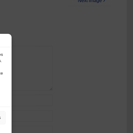
Next image
es
s.
ce
s