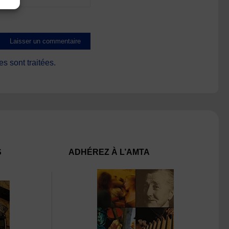
s sont traitées
.
S
ADHÉREZ À L’AMTA