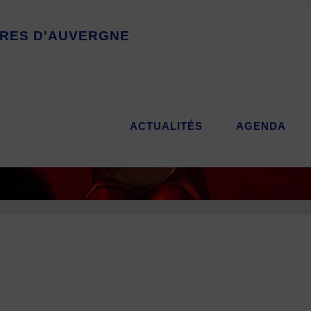
R
E
S
D
'
A
U
V
E
R
G
N
E
ACTUALITÉS
AGENDA