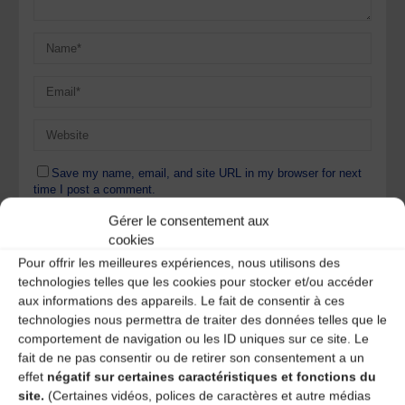
Save my name, email, and site URL in my browser for next
time I post a comment.
Gérer le consentement aux
cookies
Ce site utilise Akismet pour réduire les indésirables.
En
Pour offrir les meilleures expériences, nous utilisons des
savoir plus sur la façon dont les données de vos
technologies telles que les cookies pour stocker et/ou accéder
commentaires sont traitées
.
aux informations des appareils. Le fait de consentir à ces
technologies nous permettra de traiter des données telles que le
comportement de navigation ou les ID uniques sur ce site. Le
fait de ne pas consentir ou de retirer son consentement a un
effet
négatif sur certaines caractéristiques et fonctions du
site.
(Certaines vidéos, polices de caractères et autre médias