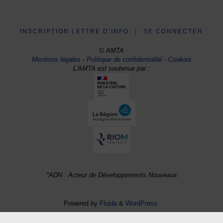
INSCRIPTION LETTRE D’INFO
|
SE CONNECTER
© AMTA
Mentions légales
-
Politique de confidentialité
-
Cookies
L'AMTA est soutenue par :
*ADN : Acteur de Développements Nouveaux
Powered by
Fluida
&
WordPress.