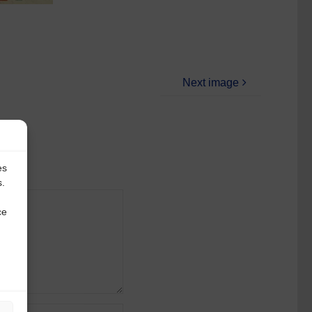
Next image
es
s.
ce