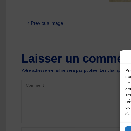
Previous image
Laisser un comment
Votre adresse e-mail ne sera pas publiée.
Les champs oblig
Pou
qu
Le 
do
sit
né
vi
s'a