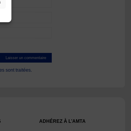
s
s sont traitées
.
S
ADHÉREZ À L’AMTA