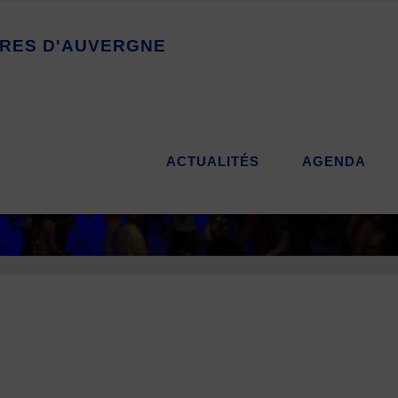
R
E
S
D
'
A
U
V
E
R
G
N
E
ACTUALITÉS
AGENDA