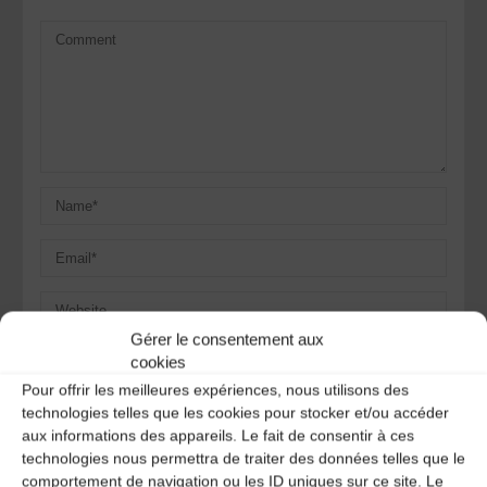
Gérer le consentement aux
Save my name, email, and site URL in my browser for next
cookies
time I post a comment.
Pour offrir les meilleures expériences, nous utilisons des
technologies telles que les cookies pour stocker et/ou accéder
aux informations des appareils. Le fait de consentir à ces
Ce site utilise Akismet pour réduire les indésirables.
En
technologies nous permettra de traiter des données telles que le
savoir plus sur la façon dont les données de vos
comportement de navigation ou les ID uniques sur ce site. Le