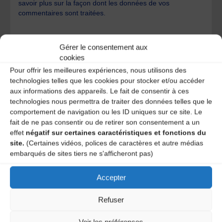
savoir plus sur la façon dont les données de vos
commentaires sont traitées
.
Gérer le consentement aux
cookies
Pour offrir les meilleures expériences, nous utilisons des
technologies telles que les cookies pour stocker et/ou accéder
A DECOUVRIR :
aux informations des appareils. Le fait de consentir à ces
technologies nous permettra de traiter des données telles que le
comportement de navigation ou les ID uniques sur ce site. Le
fait de ne pas consentir ou de retirer son consentement a un
effet
négatif sur certaines caractéristiques et fonctions du
site.
(Certaines vidéos, polices de caractères et autre médias
embarqués de sites tiers ne s'afficheront pas)
Accepter
Refuser
Le distributeur des musiques Trad'
Voir les préférences