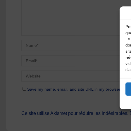
Pou
qu
Le 
do
sit
né
vi
s'a
Save my name, email, and site URL in my browser for n
Ce site utilise Akismet pour réduire les indésirables.