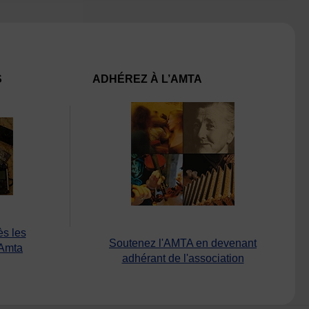
S
ADHÉREZ À L’AMTA
ès les
Soutenez l'AMTA en devenant
’Amta
adhérant de l'association