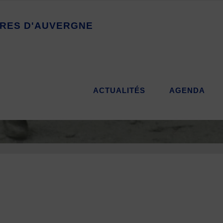
R
E
S
D
'
A
U
V
E
R
G
N
E
ACTUALITÉS
AGENDA