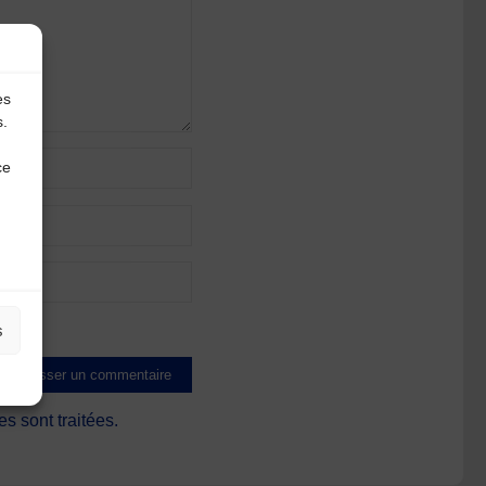
es
s.
ce
s
s sont traitées
.