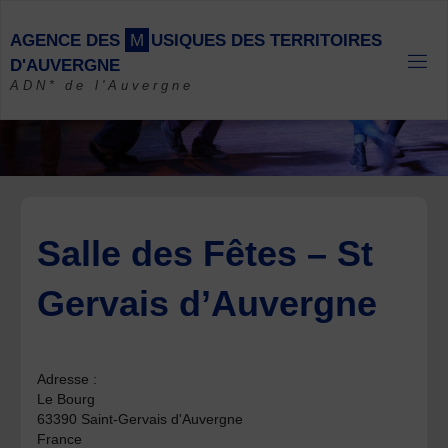
Skip
to
A
G
E
N
C
E
D
E
S
M
U
S
I
Q
U
E
S
D
E
S
T
E
R
R
I
T
O
I
R
E
S
content
D
'
A
U
V
E
R
G
N
E
ADN* de l'Auvergne
Salle des Fêtes – St
Gervais d’Auvergne
Adresse :
Le Bourg
63390 Saint-Gervais d'Auvergne
France