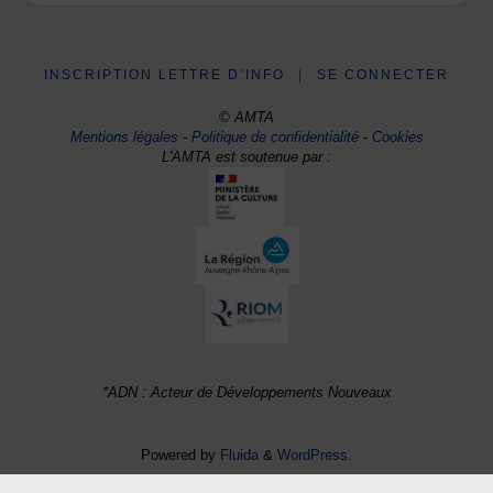
INSCRIPTION LETTRE D’INFO
|
SE CONNECTER
© AMTA
Mentions légales
-
Politique de confidentialité
-
Cookies
L'AMTA est soutenue par :
*ADN : Acteur de Développements Nouveaux
Powered by
Fluida
&
WordPress.