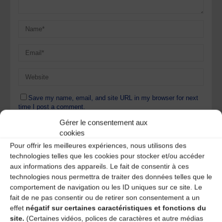
Save my name, email, and site URL in my browser for next
time I post a comment.
Gérer le consentement aux
cookies
Ce site utilise Akismet pour réduire les indésirables.
En
Pour offrir les meilleures expériences, nous utilisons des
savoir plus sur la façon dont les données de vos
technologies telles que les cookies pour stocker et/ou accéder
commentaires sont traitées
.
aux informations des appareils. Le fait de consentir à ces
technologies nous permettra de traiter des données telles que le
comportement de navigation ou les ID uniques sur ce site. Le
fait de ne pas consentir ou de retirer son consentement a un
effet
négatif sur certaines caractéristiques et fonctions du
site.
(Certaines vidéos, polices de caractères et autre médias