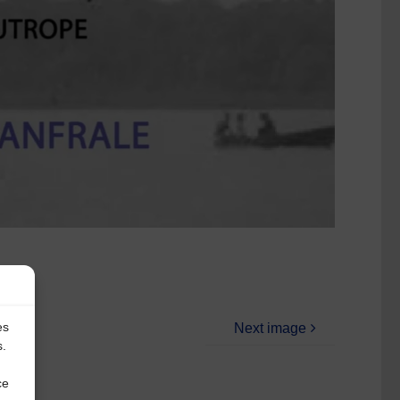
es
Next image
s.
ce