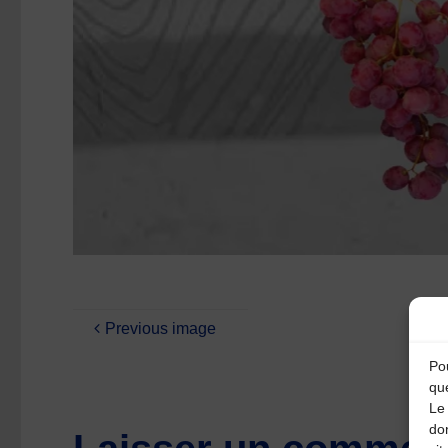
Previous image
Pou
qu
Le 
do