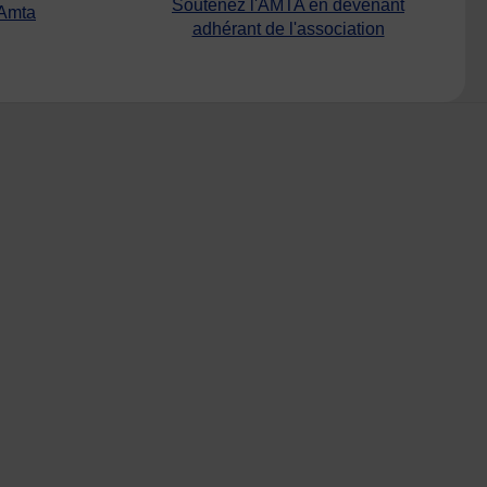
Soutenez l'AMTA en devenant
’Amta
adhérant de l'association