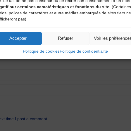
aire
e. Le fait de ne pas consentir ou de retirer son consentement a un effet
gatif sur certaines caractéristiques et fonctions du site.
(Certaines
atoires sont indiqués avec
*
déos, polices de caractères et autre médias embarqués de sites tiers ne
fficheront pas)
Accepter
Refuser
Voir les préférence
Politique de cookies
Politique de confidentialité
ext time I post a comment.