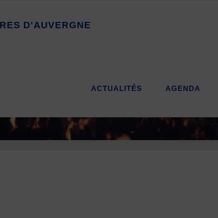
R
E
S
D
'
A
U
V
E
R
G
N
E
ACTUALITÉS
AGENDA