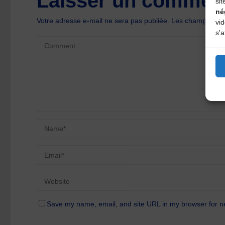
Laisser un comment
sit
né
Votre adresse e-mail ne sera pas publiée.
Les champs oblig
vi
s'a
Save my name, email, and site URL in my browser for n