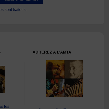
s sont traitées
.
S
ADHÉREZ À L’AMTA
ès les