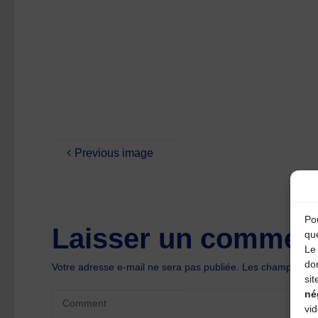
Previous image
Pou
Laisser un comment
qu
Le 
do
Votre adresse e-mail ne sera pas publiée.
Les champs oblig
sit
né
vi