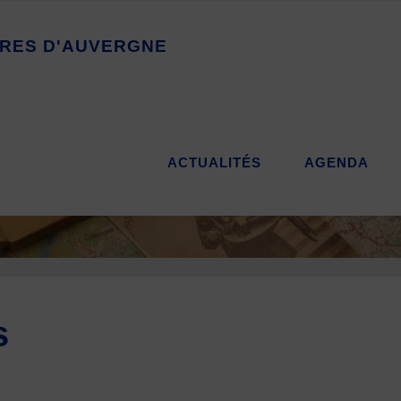
R
E
S
D
'
A
U
V
E
R
G
N
E
ACTUALITÉS
AGENDA
s