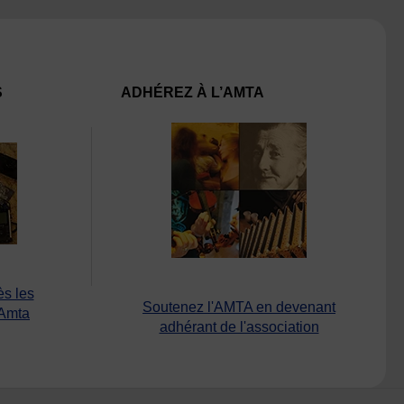
S
ADHÉREZ À L’AMTA
ès les
Soutenez l'AMTA en devenant
’Amta
adhérant de l'association