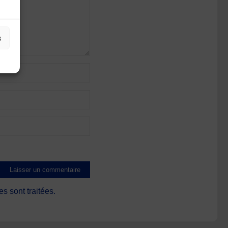
s
s sont traitées
.