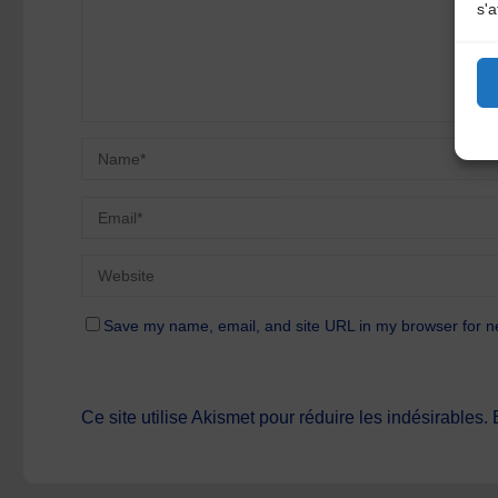
s'a
Save my name, email, and site URL in my browser for n
Ce site utilise Akismet pour réduire les indésirables.