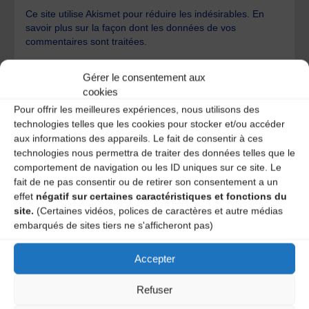
Ce site utilise Akismet pour réduire les indésirables.
En
savoir plus sur la façon dont les données de vos
commentaires sont traitées
.
Gérer le consentement aux
cookies
Pour offrir les meilleures expériences, nous utilisons des
technologies telles que les cookies pour stocker et/ou accéder
aux informations des appareils. Le fait de consentir à ces
A DECOUVRIR :
technologies nous permettra de traiter des données telles que le
comportement de navigation ou les ID uniques sur ce site. Le
fait de ne pas consentir ou de retirer son consentement a un
effet
négatif sur certaines caractéristiques et fonctions du
site.
(Certaines vidéos, polices de caractères et autre médias
embarqués de sites tiers ne s'afficheront pas)
Accepter
Refuser
Le distributeur des musiques Trad'