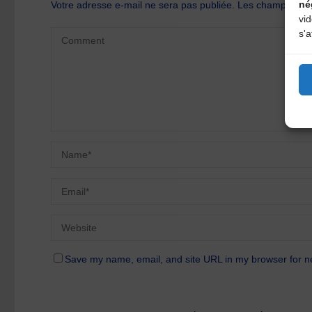
né
Votre adresse e-mail ne sera pas publiée.
Les champs oblig
vi
s'a
Save my name, email, and site URL in my browser for n