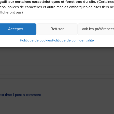
gatif sur certaines caractéristiques et fonctions du site.
(Certaines
atoires sont indiqués avec
*
déos, polices de caractères et autre médias embarqués de sites tiers ne
fficheront pas)
Accepter
Refuser
Voir les préférence
Politique de cookies
Politique de confidentialité
ext time I post a comment.