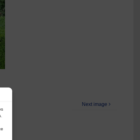
Next image
es
s.
ce