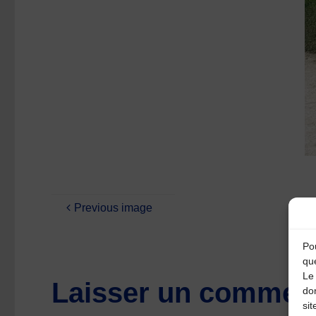
Previous image
Pou
qu
Le 
Laisser un comment
do
sit