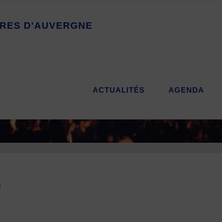
R
E
S
D
'
A
U
V
E
R
G
N
E
ACTUALITÉS
AGENDA
e