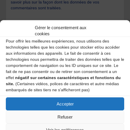
savoir plus sur la façon dont les données de vos
commentaires sont traitées
.
Gérer le consentement aux
cookies
Pour offrir les meilleures expériences, nous utilisons des
technologies telles que les cookies pour stocker et/ou accéder
A DECOUVRIR :
aux informations des appareils. Le fait de consentir à ces
technologies nous permettra de traiter des données telles que le
comportement de navigation ou les ID uniques sur ce site. Le
fait de ne pas consentir ou de retirer son consentement a un
effet
négatif sur certaines caractéristiques et fonctions du
site.
(Certaines vidéos, polices de caractères et autre médias
embarqués de sites tiers ne s'afficheront pas)
Accepter
Refuser
Le distributeur des musiques Trad'
Voir les préférences