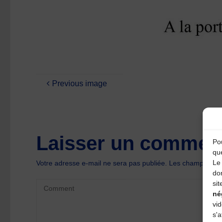
Previous image
Laisser un comment
Pou
qu
Le 
Votre adresse e-mail ne sera pas publiée.
Les champs oblig
do
sit
né
vi
s'a