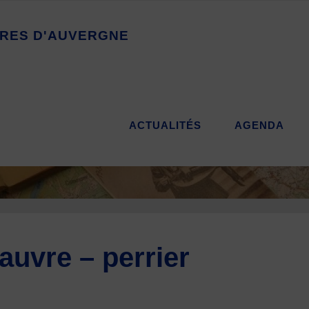
R
E
S
D
'
A
U
V
E
R
G
N
E
ACTUALITÉS
AGENDA
auvre – perrier