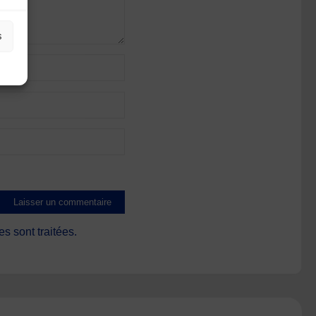
s
s sont traitées
.