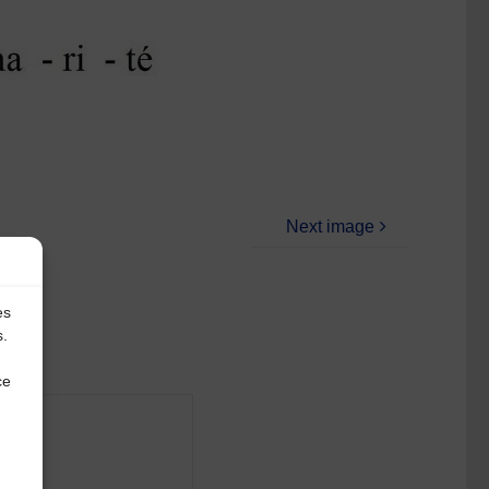
Next image
es
s.
ce