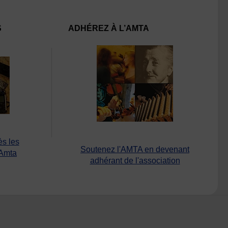
S
ADHÉREZ À L’AMTA
ès les
Soutenez l'AMTA en devenant
’Amta
adhérant de l'association