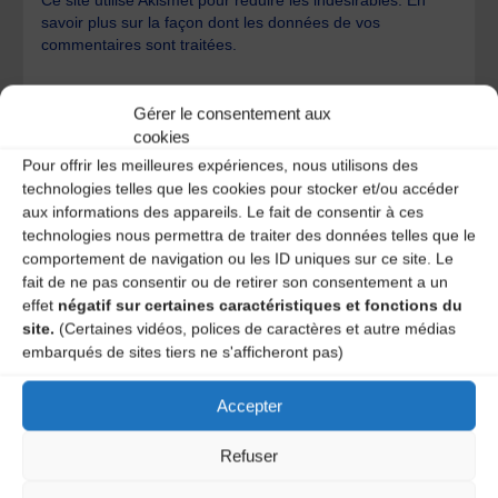
Ce site utilise Akismet pour réduire les indésirables.
En
savoir plus sur la façon dont les données de vos
commentaires sont traitées
.
Gérer le consentement aux
cookies
Pour offrir les meilleures expériences, nous utilisons des
technologies telles que les cookies pour stocker et/ou accéder
aux informations des appareils. Le fait de consentir à ces
A DECOUVRIR :
technologies nous permettra de traiter des données telles que le
comportement de navigation ou les ID uniques sur ce site. Le
fait de ne pas consentir ou de retirer son consentement a un
effet
négatif sur certaines caractéristiques et fonctions du
site.
(Certaines vidéos, polices de caractères et autre médias
embarqués de sites tiers ne s'afficheront pas)
Accepter
Refuser
Le distributeur des musiques Trad'