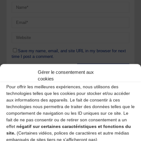
Save my name, email, and site URL in my browser for next
time I post a comment.
Gérer le consentement aux
cookies
Ce site utilise Akismet pour réduire les indésirables.
En
savoir plus sur la façon dont les données de vos
Pour offrir les meilleures expériences, nous utilisons des
commentaires sont traitées
.
technologies telles que les cookies pour stocker et/ou accéder
aux informations des appareils. Le fait de consentir à ces
technologies nous permettra de traiter des données telles que le
comportement de navigation ou les ID uniques sur ce site. Le
fait de ne pas consentir ou de retirer son consentement a un
effet
négatif sur certaines caractéristiques et fonctions du
site.
(Certaines vidéos, polices de caractères et autre médias
embarqués de sites tiers ne s'afficheront pas)