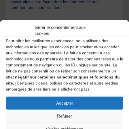
savoir plus sur la façon dont les données de vos
commentaires sont traitées
.
Gérer le consentement aux
cookies
Pour offrir les meilleures expériences, nous utilisons des
technologies telles que les cookies pour stocker et/ou accéder
A DECOUVRIR :
aux informations des appareils. Le fait de consentir à ces
technologies nous permettra de traiter des données telles que le
comportement de navigation ou les ID uniques sur ce site. Le
fait de ne pas consentir ou de retirer son consentement a un
effet
négatif sur certaines caractéristiques et fonctions du
site.
(Certaines vidéos, polices de caractères et autre médias
embarqués de sites tiers ne s'afficheront pas)
Accepter
Refuser
Le distributeur des musiques Trad'
Voir les préférences