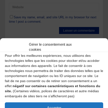
Save my name, email, and site URL in my browser for next
time I post a comment.
Ce site utilise Akismet pour réduire les indésirables.
En
Gérer le consentement aux
savoir plus sur la façon dont les données de vos
commentaires sont traitées
.
cookies
Pour offrir les meilleures expériences, nous utilisons des
technologies telles que les cookies pour stocker et/ou accéder
aux informations des appareils. Le fait de consentir à ces
technologies nous permettra de traiter des données telles que le
comportement de navigation ou les ID uniques sur ce site. Le
fait de ne pas consentir ou de retirer son consentement a un
effet
négatif sur certaines caractéristiques et fonctions du
A DECOUVRIR :
site.
(Certaines vidéos, polices de caractères et autre médias
embarqués de sites tiers ne s'afficheront pas)
Accepter