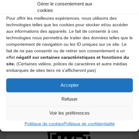
Gérer le consentement aux
A DECOUVRIR :
cookies
Pour offrir les meilleures expériences, nous utilisons des
technologies telles que les cookies pour stocker et/ou accéder
aux informations des appareils. Le fait de consentir à ces
technologies nous permettra de traiter des données telles que le
comportement de navigation ou les ID uniques sur ce site. Le
fait de ne pas consentir ou de retirer son consentement a un
effet
négatif sur certaines caractéristiques et fonctions du
site.
(Certaines vidéos, polices de caractères et autre médias
embarqués de sites tiers ne s'afficheront pas)
Le distributeur des musiques Trad'
Accepter
Refuser
L’AMTA EST MEMBRE DE LA
Voir les préférences
Politique de cookies
Politique de confidentialité