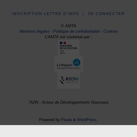
INSCRIPTION LETTRE D’INFO
|
SE CONNECTER
© AMTA
Mentions légales
-
Politique de confidentialité
-
Cookies
L'AMTA est soutenue par :
*ADN : Acteur de Développements Nouveaux
Powered by
Fluida
&
WordPress.