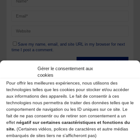
Save my name, email, and site URL in my browser for next
time I post a comment.
Gérer le consentement aux
Ce site utilise Akismet pour réduire les indésirables.
En
cookies
savoir plus sur la façon dont les données de vos
Pour offrir les meilleures expériences, nous utilisons des
commentaires sont traitées
.
technologies telles que les cookies pour stocker et/ou accéder
aux informations des appareils. Le fait de consentir à ces
technologies nous permettra de traiter des données telles que le
comportement de navigation ou les ID uniques sur ce site. Le
fait de ne pas consentir ou de retirer son consentement a un
effet
négatif sur certaines caractéristiques et fonctions du
site.
(Certaines vidéos, polices de caractères et autre médias
A DECOUVRIR :
embarqués de sites tiers ne s'afficheront pas)