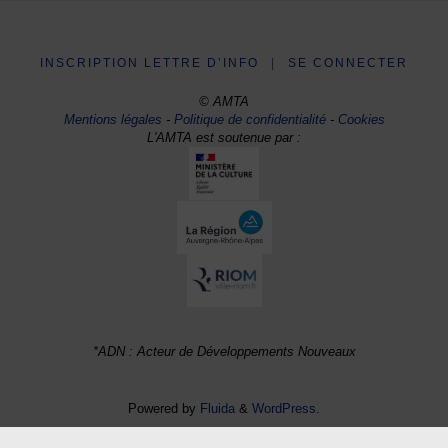
INSCRIPTION LETTRE D’INFO
|
SE CONNECTER
© AMTA
Mentions légales
-
Politique de confidentialité
-
Cookies
L'AMTA est soutenue par :
*ADN : Acteur de Développements Nouveaux
Powered by
Fluida
&
WordPress.