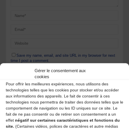
Save my name, email, and site URL in my browser for next
time I post a comment.
Gérer le consentement aux
cookies
Ce site utilise Akismet pour réduire les indésirables.
En
Pour offrir les meilleures expériences, nous utilisons des
savoir plus sur la façon dont les données de vos
technologies telles que les cookies pour stocker et/ou accéder
commentaires sont traitées
.
aux informations des appareils. Le fait de consentir à ces
technologies nous permettra de traiter des données telles que le
comportement de navigation ou les ID uniques sur ce site. Le
fait de ne pas consentir ou de retirer son consentement a un
effet
négatif sur certaines caractéristiques et fonctions du
site.
(Certaines vidéos, polices de caractères et autre médias