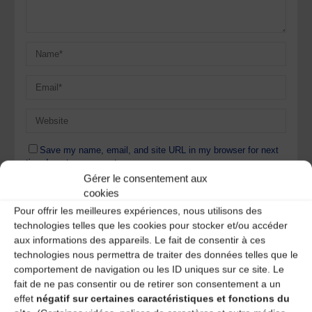
Save my name, email, and site URL in my browser for next
time I post a comment.
Gérer le consentement aux
cookies
Pour offrir les meilleures expériences, nous utilisons des
Ce site utilise Akismet pour réduire les indésirables.
En
technologies telles que les cookies pour stocker et/ou accéder
savoir plus sur la façon dont les données de vos
aux informations des appareils. Le fait de consentir à ces
commentaires sont traitées
.
technologies nous permettra de traiter des données telles que le
comportement de navigation ou les ID uniques sur ce site. Le
fait de ne pas consentir ou de retirer son consentement a un
effet
négatif sur certaines caractéristiques et fonctions du