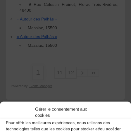
9 Rue Célestin Freinet, Florac-Trois-Rivières,
48400
« Autour des Palhàs »
, Massiac, 15500
« Autour des Palhàs »
, Massiac, 15500
1
11
12
Powered by
Events Manager
Gérer le consentement aux
cookies
Pour offrir les meilleures expériences, nous utilisons des
technologies telles que les cookies pour stocker et/ou accéder