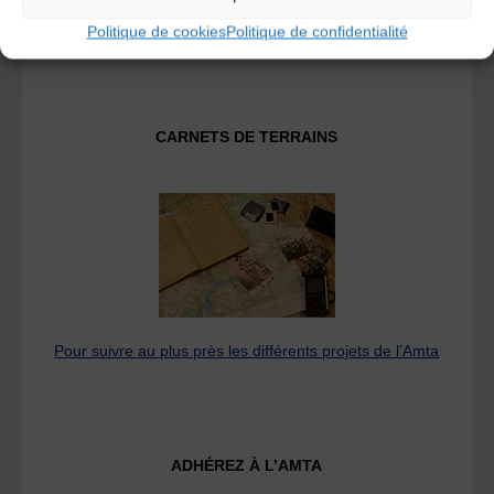
Fédération des Associations de Musiques et Danses
Traditionnelles
Politique de cookies
Politique de confidentialité
CARNETS DE TERRAINS
Pour suivre au plus près les différents projets de l’Amta
ADHÉREZ À L’AMTA