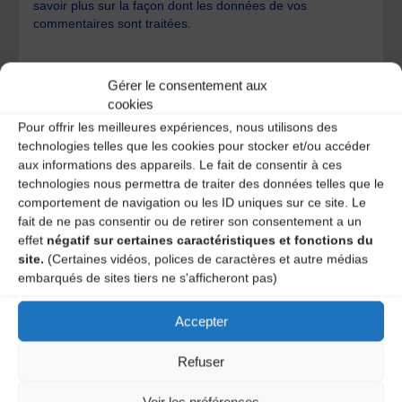
savoir plus sur la façon dont les données de vos
commentaires sont traitées
.
Gérer le consentement aux
cookies
Pour offrir les meilleures expériences, nous utilisons des
technologies telles que les cookies pour stocker et/ou accéder
A DECOUVRIR :
aux informations des appareils. Le fait de consentir à ces
technologies nous permettra de traiter des données telles que le
comportement de navigation ou les ID uniques sur ce site. Le
fait de ne pas consentir ou de retirer son consentement a un
effet
négatif sur certaines caractéristiques et fonctions du
site.
(Certaines vidéos, polices de caractères et autre médias
embarqués de sites tiers ne s'afficheront pas)
Accepter
Refuser
Le distributeur des musiques Trad'
Voir les préférences