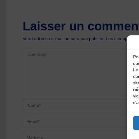
Laisser un comment
Votre adresse e-mail ne sera pas publiée.
Les champs oblig
Pou
qu
Le 
do
sit
né
vi
s'a