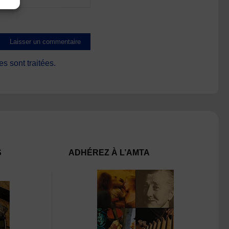
s sont traitées
.
S
ADHÉREZ À L’AMTA