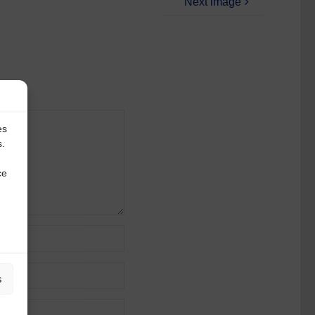
Next image
es
s.
ce
s