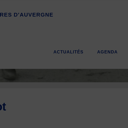
R
E
S
D
'
A
U
V
E
R
G
N
E
ACTUALITÉS
AGENDA
t