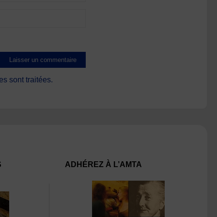
s sont traitées
.
S
ADHÉREZ À L’AMTA