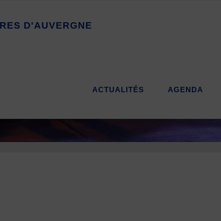
R
E
S
D
'
A
U
V
E
R
G
N
E
ACTUALITÉS
AGENDA