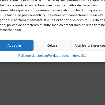
e les cookies pour stocker et/ou accéder aux informations des appareil
fait de consentir à ces technologies nous permettra de traiter des
nnées telles que le comportement de navigation ou les ID uniques sur 
e. Le fait de ne pas consentir ou de retirer son consentement a un effet
gatif sur certaines caractéristiques et fonctions du site.
(Certaines
déos, polices de caractères et autre médias embarqués de sites tiers ne
aire
fficheront pas)
atoires sont indiqués avec
*
Accepter
Refuser
Voir les préférence
Politique de cookies
Politique de confidentialité