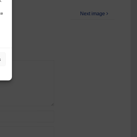
s.
ce
Next image
s