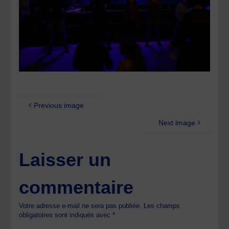
Previous image
Next image
Laisser un
commentaire
Votre adresse e-mail ne sera pas publiée.
Les champs
obligatoires sont indiqués avec
*