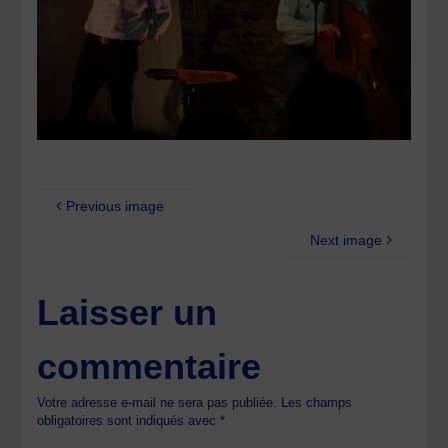
Previous image
Next image
Laisser un
commentaire
Votre adresse e-mail ne sera pas publiée.
Les champs
obligatoires sont indiqués avec
*