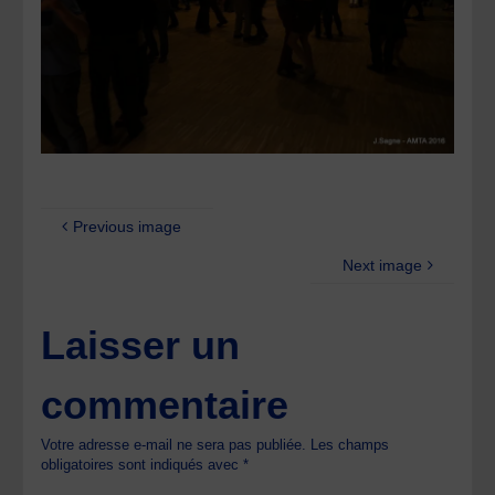
Previous image
Next image
Laisser un
commentaire
Votre adresse e-mail ne sera pas publiée.
Les champs
obligatoires sont indiqués avec
*