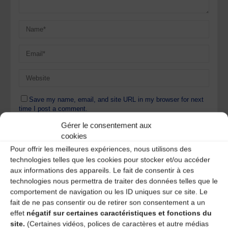
Save my name, email, and site URL in my browser for next
time I post a comment.
Gérer le consentement aux
cookies
Ce site utilise Akismet pour réduire les indésirables.
En
Pour offrir les meilleures expériences, nous utilisons des
savoir plus sur la façon dont les données de vos
technologies telles que les cookies pour stocker et/ou accéder
commentaires sont traitées
.
aux informations des appareils. Le fait de consentir à ces
technologies nous permettra de traiter des données telles que le
comportement de navigation ou les ID uniques sur ce site. Le
fait de ne pas consentir ou de retirer son consentement a un
effet
négatif sur certaines caractéristiques et fonctions du
site.
(Certaines vidéos, polices de caractères et autre médias