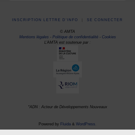
INSCRIPTION LETTRE D’INFO
|
SE CONNECTER
© AMTA
Mentions légales
-
Politique de confidentialité
-
Cookies
L'AMTA est soutenue par :
*ADN : Acteur de Développements Nouveaux
Powered by
Fluida
&
WordPress.