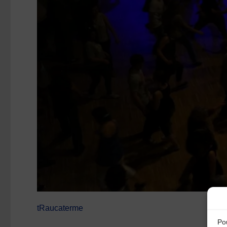
tRaucaterme
Pou