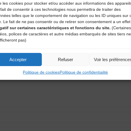
e les cookies pour stocker et/ou accéder aux informations des appareil
fait de consentir à ces technologies nous permettra de traiter des
nnées telles que le comportement de navigation ou les ID uniques sur 
e. Le fait de ne pas consentir ou de retirer son consentement a un effet
gatif sur certaines caractéristiques et fonctions du site.
(Certaines
déos, polices de caractères et autre médias embarqués de sites tiers ne
aire
fficheront pas)
atoires sont indiqués avec
*
Accepter
Refuser
Voir les préférence
Politique de cookies
Politique de confidentialité