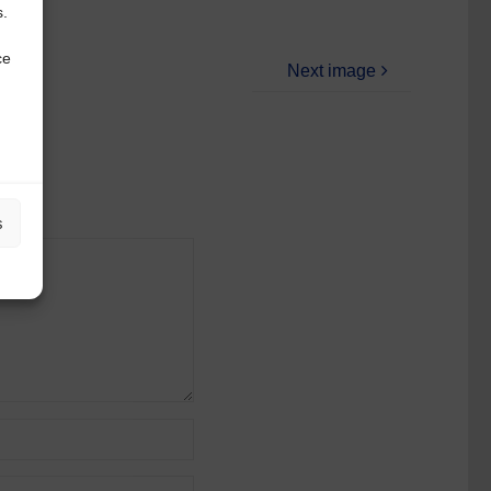
s.
ce
Next image
s