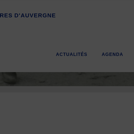
R
E
S
D
'
A
U
V
E
R
G
N
E
ACTUALITÉS
AGENDA