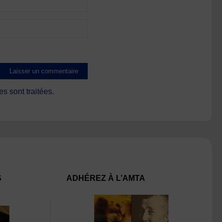
s sont traitées
.
S
ADHÉREZ À L’AMTA