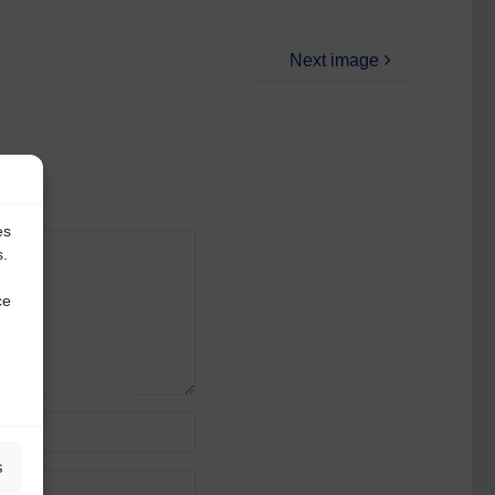
Next image
es
s.
ce
s