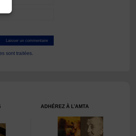
s sont traitées
.
S
ADHÉREZ À L’AMTA