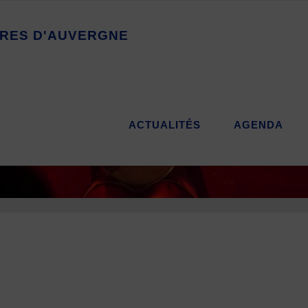
R
E
S
D
'
A
U
V
E
R
G
N
E
ACTUALITÉS
AGENDA