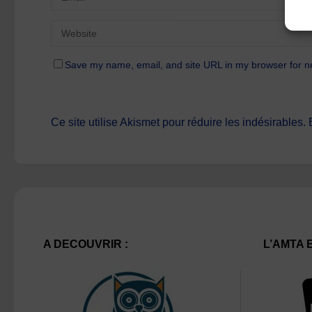
Save my name, email, and site URL in my browser for n
Ce site utilise Akismet pour réduire les indésirables.
A DECOUVRIR :
L’AMTA 