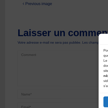
Previous image
Laisser un comment
Votre adresse e-mail ne sera pas publiée.
Les champs oblig
Pou
qu
Le 
do
sit
né
vi
s'a