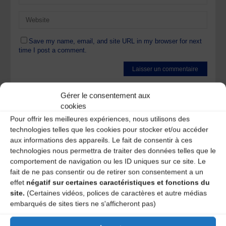
Save my name, email, and site URL in my browser for next
time I post a comment.
Ce site utilise Akismet pour réduire les indésirables.
En
Gérer le consentement aux
savoir plus sur la façon dont les données de vos
cookies
commentaires sont traitées
.
Pour offrir les meilleures expériences, nous utilisons des
technologies telles que les cookies pour stocker et/ou accéder
aux informations des appareils. Le fait de consentir à ces
technologies nous permettra de traiter des données telles que le
comportement de navigation ou les ID uniques sur ce site. Le
fait de ne pas consentir ou de retirer son consentement a un
effet
négatif sur certaines caractéristiques et fonctions du
A DECOUVRIR :
site.
(Certaines vidéos, polices de caractères et autre médias
embarqués de sites tiers ne s'afficheront pas)